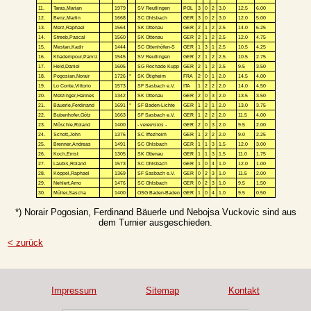
11.
Taras,Marian
1979
SV Reutlingen
POL
3
0
2
3.0
12.5
6.00
12.
Benz,Martin
1668
SC Ohlsbach
GER
3
0
2
3.0
12.0
5.00
13.
Merz,Raphael
1564
SK Ottenau
GER
2
1
2
2.5
14.0
6.25
14.
Streeb,Pascal
1560
SK Ottenau
GER
2
1
2
2.5
12.0
4.75
15.
Mestan,Kadir
1444
SC Ottenhöfen-S
GER
1
3
1
2.5
10.5
4.25
16.
Khadempour,Parviz
1545
SV Reutlingen
GER
2
1
2
2.5
10.5
2.75
17.
Held,Daniel
1605
SG Rochade Kupp
GER
2
1
2
2.5
9.5
3.50
18.
Pogosian,Norair
1726
*
SK Ötigheim
FRA
2
0
1
2.0
14.5
4.00
19.
Lo Conte,Vittorio
1573
SF Sasbach e.V.
ITA
1
2
2
2.0
14.0
4.50
20.
Metzinger,Hannes
1342
SK Ottenau
GER
2
0
3
2.0
13.5
3.50
21.
Bäuerle,Ferdinand
1691
*
SF Baden-Lichte
GER
1
2
1
2.0
13.0
3.75
22.
Bubenhofer,Götz
1663
SF Sasbach e.V.
GER
1
2
2
2.0
11.5
4.00
23.
Möschle,Roland
1400
- vereinslos -
GER
2
0
3
2.0
9.5
2.00
24.
Schott,John
1376
SC Iffezheim
GER
1
2
2
2.0
9.0
2.25
25.
Brenner,Andreas
1491
SC Ohlsbach
GER
1
1
3
1.5
12.0
3.00
26.
Koch,Ernst
1305
SK Ottenau
GER
1
1
3
1.5
11.0
1.75
27.
Laubis,Roland
1573
SC Ohlsbach
GER
1
0
4
1.0
12.0
1.00
28.
Köppel,Raphael
1369
SF Sasbach e.V.
GER
0
2
3
1.0
11.5
2.00
29.
Nehlert,Arno
1476
SC Ohlsbach
GER
0
2
3
1.0
9.5
1.50
30.
Müller,Sascha
1400
OSG Baden-Baden
GER
1
0
4
1.0
9.5
0.50
*) Norair Pogosian, Ferdinand Bäuerle und Nebojsa Vuckovic sind aus
dem Turnier ausgeschieden.
< zurück
Impressum
Sitemap
Kontakt