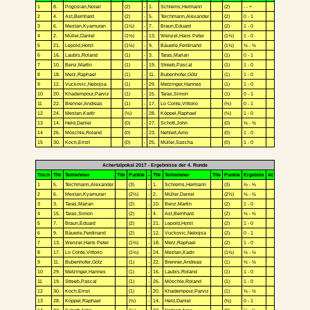
1
8.
Pogosian,Norair
(2)
-
1.
Schrems,Hermann
(2)
- - +
2
4.
Ast,Bernhard
(2)
-
5.
Teichmann,Alexander
(2)
0 - 1
3
6.
Mestan,Kyamuran
(1½)
-
7.
Braun,Eduard
(2)
1 - 0
4
2.
Müller,Daniel
(1½)
-
13.
Wenzel,Hans Peter
(1½)
1 - 0
5
21.
Lepold,Horst
(1½)
-
9.
Bäuerle,Ferdinand
(1½)
½ - ½
6
16.
Laubis,Roland
(1)
-
3.
Taras,Marian
(1)
0 - 1
7
10.
Benz,Martin
(1)
-
19.
Streeb,Pascal
(1)
1 - 0
8
18.
Merz,Raphael
(1)
-
11.
Bubenhofer,Götz
(1)
1 - 0
9
12.
Vuckovic,Nebojsa
(1)
-
29.
Metzinger,Hannes
(1)
1 - 0
10
20.
Khadempour,Parviz
(1)
-
15.
Taras,Simon
(1)
0 - 1
11
22.
Brenner,Andreas
(1)
-
17.
Lo Conte,Vittorio
(½)
0 - 1
12
24.
Mestan,Kadir
(½)
-
28.
Köppel,Raphael
(½)
1 - 0
13
14.
Held,Daniel
(0)
-
27.
Schott,John
(0)
½ - ½
14
26.
Möschle,Roland
(0)
-
23.
Nehlert,Arno
(0)
1 - 0
15
30.
Koch,Ernst
(0)
-
25.
Müller,Sascha
(0)
1 - 0
Achertalpokal 2017 - Ergebnisse der 4. Runde
Tisch
TNr
Teilnehmer
Tite
Punkte
-
TNr
Teilnehmer
Tite
Punkte
Ergebnis
At
1
5.
Teichmann,Alexander
(3)
-
1.
Schrems,Hermann
(3)
½ - ½
2
6.
Mestan,Kyamuran
(2½)
-
2.
Müller,Daniel
(2½)
½ - ½
3
3.
Taras,Marian
(2)
-
10.
Benz,Martin
(2)
1 - 0
4
15.
Taras,Simon
(2)
-
4.
Ast,Bernhard
(2)
½ - ½
5
7.
Braun,Eduard
(2)
-
21.
Lepold,Horst
(2)
1 - 0
6
9.
Bäuerle,Ferdinand
(2)
-
12.
Vuckovic,Nebojsa
(2)
0 - 1
7
13.
Wenzel,Hans Peter
(1½)
-
18.
Merz,Raphael
(2)
1 - 0
8
17.
Lo Conte,Vittorio
(1½)
-
24.
Mestan,Kadir
(1½)
½ - ½
9
11.
Bubenhofer,Götz
(1)
-
22.
Brenner,Andreas
(1)
½ - ½
10
29.
Metzinger,Hannes
(1)
-
16.
Laubis,Roland
(1)
1 - 0
11
19.
Streeb,Pascal
(1)
-
26.
Möschle,Roland
(1)
1 - 0
12
30.
Koch,Ernst
(1)
-
20.
Khadempour,Parviz
(1)
½ - ½
13
28.
Köppel,Raphael
(½)
-
14.
Held,Daniel
(½)
0 - 1