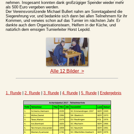
nehmen. Insgesamt konnten dank großzügiger Spender wieder mehr
als 500 Euro vergeben werden.
Der Vereinsvorsitzende Michael Bullert nahm am Sonntagabend die
Siegerehrung vor, und bedankte sich dann bei allen Teilnehmern für ihr
Kommen, und verwies schon auf das Turnier im nächsten Jahr. Er
dankte auch dem Organisationsteam, Helfern in der Küche, und
natürlich dem emsigen Turnierleiter Horst Lepold.
Alle 12 Bilder >
1. Runde
|
2. Runde
|
3. Runde
|
4. Runde
|
5. Runde
|
Endergebnis
Achertalpokal 2017 - Teilnehmerliste
TlnNr
Teilnehmer
Titel
TWZ
Attr
Verein/Ort
Land
Geburt
1.
Schrems,Hermann
2039
SC Emmendingen 1937
GER
1949
2.
Müller,Daniel
1996
SK Oberkirch
GER
1970
3.
Taras,Marian
1979
SV Reutlingen
POL
1976
4.
Ast,Bernhard
1825
SC Iffezheim
GER
1966
5.
Teichmann,Alexander
1808
SC Neumühl
GER
1991
6.
Mestan,Kyamuran
1745
SC Ottenhöfen-Seebach
GER
1976