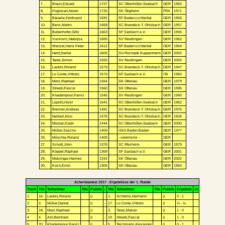
7.
Braun,Eduard
1727
SC Ottenhöfen-Seebach
GER
1962
8.
Pogosian,Norair
1726
SK Ötigheim
FRA
1971
9.
Bäuerle,Ferdinand
1691
SF Baden-Lichtental
GER
1955
10.
Benz,Martin
1668
SC Brandeck-T. Ohlsbach
GER
1957
11.
Bubenhofer,Götz
1663
SF Sasbach e.V.
GER
1945
12.
Vuckovic,Nebojsa
1655
SV Reutlingen
GER
1962
13.
Wenzel,Hans Peter
1612
SF Baden-Lichtental
GER
1964
14.
Held,Daniel
1605
SG Rochade Kuppenheim
GER
2002
15.
Taras,Simon
1592
SV Reutlingen
GER
2004
16.
Laubis,Roland
1573
SC Brandeck-T. Ohlsbach
GER
1947
17.
Lo Conte,Vittorio
1573
SF Sasbach e.V.
ITA
1960
18.
Merz,Raphael
1564
SK Ottenau
GER
1979
19.
Streeb,Pascal
1560
SK Ottenau
GER
1995
20.
Khadempour,Parviz
1545
SV Reutlingen
GER
1940
21.
Lepold,Horst
1541
SC Ottenhöfen-Seebach
GER
1962
22.
Brenner,Andreas
1491
SC Brandeck-T. Ohlsbach
GER
1976
23.
Nehlert,Arno
1476
SC Brandeck-T. Ohlsbach
GER
1934
24.
Mestan,Kadir
1444
SC Ottenhöfen-Seebach
GER
2000
25.
Müller,Sascha
1400
OSG Baden-Baden
GER
1977
26.
Möschle,Roland
1400
- vereinslos -
GER
27.
Schott,John
1376
SC Iffezheim
GER
1979
28.
Köppel,Raphael
1369
SF Sasbach e.V.
GER
2001
29.
Metzinger,Hannes
1342
SK Ottenau
GER
2002
30.
Koch,Ernst
1305
SK Ottenau
GER
1950
Achertalpokal 2017 - Ergebnisse der 1. Runde
Tisch
TNr
Teilnehmer
Tite
Punkte
-
TNr
Teilnehmer
Tite
Punkte
Ergebnis
At
1
16.
Laubis,Roland
()
-
1.
Schrems,Hermann
()
0 - 1
2
2.
Müller,Daniel
()
-
17.
Lo Conte,Vittorio
()
½ - ½
3
18.
Merz,Raphael
()
-
3.
Taras,Marian
()
1 - 0
4
4.
Ast,Bernhard
()
-
19.
Streeb,Pascal
()
1 - 0
5
20.
Khadempour,Parviz
()
-
5.
Teichmann,Alexander
()
0 - 1