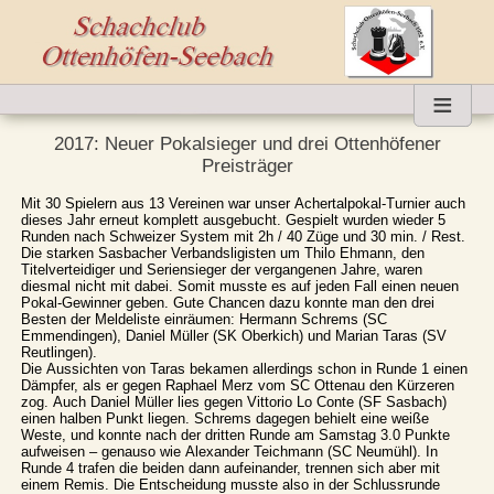
≡
x
2017: Neuer Pokalsieger und drei Ottenhöfener
Preisträger
Mit 30 Spielern aus 13 Vereinen war unser Achertalpokal-Turnier auch
dieses Jahr erneut komplett ausgebucht. Gespielt wurden wieder 5
Runden nach Schweizer System mit 2h / 40 Züge und 30 min. / Rest.
Die starken Sasbacher Verbandsligisten um Thilo Ehmann, den
Titelverteidiger und Seriensieger der vergangenen Jahre, waren
diesmal nicht mit dabei. Somit musste es auf jeden Fall einen neuen
Pokal-Gewinner geben. Gute Chancen dazu konnte man den drei
Besten der Meldeliste einräumen: Hermann Schrems (SC
Emmendingen), Daniel Müller (SK Oberkich) und Marian Taras (SV
Reutlingen).
Die Aussichten von Taras bekamen allerdings schon in Runde 1 einen
Dämpfer, als er gegen Raphael Merz vom SC Ottenau den Kürzeren
zog. Auch Daniel Müller lies gegen Vittorio Lo Conte (SF Sasbach)
einen halben Punkt liegen. Schrems dagegen behielt eine weiße
Weste, und konnte nach der dritten Runde am Samstag 3.0 Punkte
aufweisen – genauso wie Alexander Teichmann (SC Neumühl). In
Runde 4 trafen die beiden dann aufeinander, trennen sich aber mit
einem Remis. Die Entscheidung musste also in der Schlussrunde