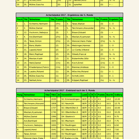
14
27.
Schott,John
(½)
-
23.
Nehlert,Arno
(0)
½ - ½
15
25.
Müller,Sascha
(0)
-
31.
spielfrei
(0)
+ - -
Achertalpokal 2017 - Ergebnisse der 5. Runde
Tisch
TNr
Teilnehmer
Tite
Punkte
-
TNr
Teilnehmer
Tite
Punkte
Ergebnis
At
1
1.
Schrems,Hermann
(3½)
-
3.
Taras,Marian
(3)
1 - 0
2
2.
Müller,Daniel
(3)
-
5.
Teichmann,Alexander
(3½)
½ - ½
3
12.
Vuckovic,Nebojsa
(3)
-
7.
Braun,Eduard
(3)
- - +
4
4.
Ast,Bernhard
(2½)
-
6.
Mestan,Kyamuran
(3)
½ - ½
5
15.
Taras,Simon
(2½)
-
13.
Wenzel,Hans Peter
(2½)
½ - ½
6
10.
Benz,Martin
(2)
-
29.
Metzinger,Hannes
(2)
1 - 0
7
21.
Lepold,Horst
(2)
-
17.
Lo Conte,Vittoriol
(2)
1 - 0
8
18.
Merz,Raphael
(2)
-
19.
Streeb,Pascal
(2)
½ - ½
9
24.
Mestan,Kadir
(2)
-
11.
Bubenhofer,Götz
(1½)
½ - ½
10
14.
Held,Daniel
(1½)
-
30.
Koch,Ernst
(1½)
1 - 0
11
20.
Khadempour,Parviz
(1½)
-
22.
Brenner,Andreas
(1½)
1 - 0
12
16.
Laubis,Roland
(1)
-
26.
Möschle,Roland
(1)
0 - 1
13
25.
Müller,Sascha
(1)
-
27.
Schott,John
(1)
0 - 1
14
23.
Nehlert,Arno
(½)
-
28.
Köppel,Raphael
(½)
½ - ½
Achertalpokal 2017 - Endstand nach der 5. Runde
Rang
Teilnehmer
Titel
TWZ
At
Verein/Ort
Land
S
R
V
Punkte
Buchh
SoBerg
1.
Schrems,Hermann
2039
SC Emmendingen
GER
4
1
0
4.5
14.0
12.00
2.
Teichmann,Alexand
1808
SC Neumühl
GER
3
2
0
4.0
16.5
12.75
3.
Braun,Eduard
1727
SC Ottenhöfen-S
GER
4
0
1
4.0
13.5
10.00
4.
Mestan,Kyamuran
1745
SC Ottenhöfen-S
GER
2
3
0
3.5
15.0
10.25
5.
Müller,Daniel
1996
SK Oberkirch
GER
2
3
0
3.5
14.5
9.75
6.
Ast,Bernhard
1825
SC Iffezheim
GER
2
2
1
3.0
15.0
7.75
7.
Vuckovic,Nebojsa
1655
*
SV Reutlingen
GER
3
0
2
3.0
14.5
6.50
8.
Lepold,Horst
1541
SC Ottenhöfen-S
GER
2
2
1
3.0
14.0
7.50
9.
Taras,Simon
1592
SV Reutlingen
GER
2
2
1
3.0
13.5
7.00
10.
Wenzel,Hans Peter
1612
SF Baden-Lichte
GER
2
2
1
3.0
12.5
7.00