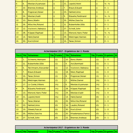
6
6.
Mestan,Kyamuran
()
-
21.
Lepold,Horst
()
½ - ½
7
22.
Brenner,Andreas
()
-
7.
Braun,Eduard
()
0 - 1
8
8.
Pogosian,Norair
()
-
23.
Nehlert,Arno
()
1 - 0
9
24.
Mestan,Kadir
()
-
9.
Bäuerle,Ferdinand
()
½ - ½
10
10.
Benz,Martin
()
-
25.
Müller,Sascha
()
1 - 0
11
26.
Möschle,Roland
()
-
11.
Bubenhofer,Götz
()
0 - 1
12
12.
Vuckovic,Nebojsa
()
-
27.
Schott,John
()
1 - 0
13
28.
Köppel,Raphael
()
-
13.
Wenzel,Hans Peter
()
½ - ½
14
14.
Held,Daniel
()
-
29.
Metzinger,Hannes
()
0 - 1
15
30.
Koch,Ernst
()
-
15.
Taras,Simon
()
0 - 1
Achertalpokal 2017 - Ergebnisse der 2. Runde
Tisch
TNr
Teilnehmer
Tite
Punkte
-
TNr
Teilnehmer
Tite
Punkte
Ergebnis
At
1
1.
Schrems,Hermann
(1)
-
10.
Benz,Martin
(1)
1 - 0
2
11.
Bubenhofer,Götz
(1)
-
4.
Ast,Bernhard
(1)
0 - 1
3
5.
Teichmann,Alexander
(1)
-
12.
Vuckovic,Nebojsa
(1)
1 - 0
4
7.
Braun,Eduard
(1)
-
18.
Merz,Raphael
(1)
1 - 0
5
15.
Taras,Simon
(1)
-
8.
Pogosian,Norair
(1)
0 - 1
6
29.
Metzinger,Hannes
(1)
-
2.
Müller,Daniel
(½)
0 - 1
7
17.
Lo Conte,Vittorio
(½)
-
6.
Mestan,Kyamuran
(½)
0 - 1
8
9.
Bäuerle,Ferdinand
(½)
-
28.
Köppel,Raphael
(½)
1 - 0
9
13.
Wenzel,Hans Peter
(½)
-
24.
Mestan,Kadir
(½)
1 - 0
10
21.
Lepold,Horst
(½)
-
14.
Held,Daniel
(0)
1 - 0
11
3.
Taras,Marian
(0)
-
26.
Möschle,Roland
(0)
1 - 0
12
23.
Nehlert,Arno
(0)
-
16.
Laubis,Roland
(0)
0 - 1
13
19.
Streeb,Pascal
(0)
-
30.
Koch,Ernst
(0)
1 - 0
14
25.
Müller,Sascha
(0)
-
20.
Khadempour,Parviz
(0)
0 - 1
15
27.
Schott,John
(0)
-
22.
Brenner,Andreas
(0)
0 - 1
Achertalpokal 2017 - Ergebnisse der 3. Runde
Tisch
TNr
Teilnehmer
Tite
Punkte
-
TNr
Teilnehmer
Tite
Punkte
Ergebnis
At