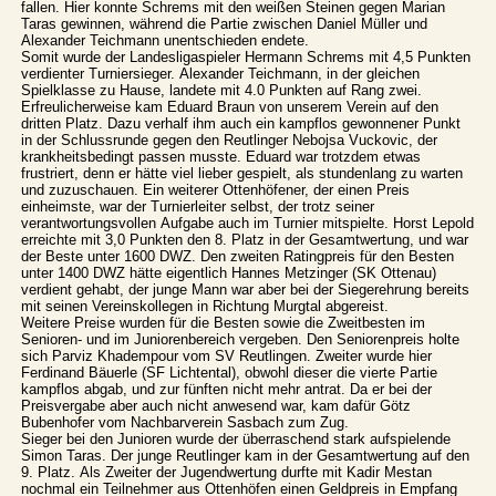
fallen. Hier konnte Schrems mit den weißen Steinen gegen Marian
Taras gewinnen, während die Partie zwischen Daniel Müller und
Alexander Teichmann unentschieden endete.
Somit wurde der Landesligaspieler Hermann Schrems mit 4,5 Punkten
verdienter Turniersieger. Alexander Teichmann, in der gleichen
Spielklasse zu Hause, landete mit 4.0 Punkten auf Rang zwei.
Erfreulicherweise kam Eduard Braun von unserem Verein auf den
dritten Platz. Dazu verhalf ihm auch ein kampflos gewonnener Punkt
in der Schlussrunde gegen den Reutlinger Nebojsa Vuckovic, der
krankheitsbedingt passen musste. Eduard war trotzdem etwas
frustriert, denn er hätte viel lieber gespielt, als stundenlang zu warten
und zuzuschauen. Ein weiterer Ottenhöfener, der einen Preis
einheimste, war der Turnierleiter selbst, der trotz seiner
verantwortungsvollen Aufgabe auch im Turnier mitspielte. Horst Lepold
erreichte mit 3,0 Punkten den 8. Platz in der Gesamtwertung, und war
der Beste unter 1600 DWZ. Den zweiten Ratingpreis für den Besten
unter 1400 DWZ hätte eigentlich Hannes Metzinger (SK Ottenau)
verdient gehabt, der junge Mann war aber bei der Siegerehrung bereits
mit seinen Vereinskollegen in Richtung Murgtal abgereist.
Weitere Preise wurden für die Besten sowie die Zweitbesten im
Senioren- und im Juniorenbereich vergeben. Den Seniorenpreis holte
sich Parviz Khadempour vom SV Reutlingen. Zweiter wurde hier
Ferdinand Bäuerle (SF Lichtental), obwohl dieser die vierte Partie
kampflos abgab, und zur fünften nicht mehr antrat. Da er bei der
Preisvergabe aber auch nicht anwesend war, kam dafür Götz
Bubenhofer vom Nachbarverein Sasbach zum Zug.
Sieger bei den Junioren wurde der überraschend stark aufspielende
Simon Taras. Der junge Reutlinger kam in der Gesamtwertung auf den
9. Platz. Als Zweiter der Jugendwertung durfte mit Kadir Mestan
nochmal ein Teilnehmer aus Ottenhöfen einen Geldpreis in Empfang